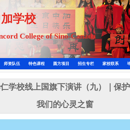
加学校
cord College of Sino-Canada
师资队伍
特色课程
圆方项目
招生专栏
家校联系
华仁学校线上国旗下演讲（九）｜保护
我们的心灵之窗