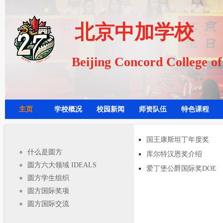
北京中加学校
Beijing Concord College o
主页
学校概况
校园新闻
师资队伍
特色课程
国王康斯坦丁年度奖
什么是圆方
库尔特汉恩奖介绍
圆方六大领域 IDEALS
爱丁堡公爵国际奖DOE
圆方学生组织
圆方国际奖项
圆方国际交流